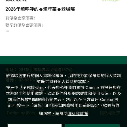
2026年燒呼呼的🔥熱年菜🔥登場囉
訂購全套享優惠❗️
提早訂購全套更優惠‼
...
地址：
231新北市新店區民權路137號
依據歐盟施行的個人資料保護法，我們致力於保護您的個人資料
電話：
02-8218-7858
並提供您對個人資料的掌握。
按一下「全部接受」，代表您允許我們置放 Cookie 來提升您在
本網站上的使用體驗、協助我們分析網站效能和使用狀況，以及
讓我們投放相關聯的行銷內容。您可以在下方管理 Cookie 設
Copyright ©
2026
明德素食園
All Rights Reserved.
定。 按一下「確認」即代表您同意採用目前的設定。欲瞭解詳
Design
by
iBest
隱私權政策
細內容，請詳閱
隱私權政策