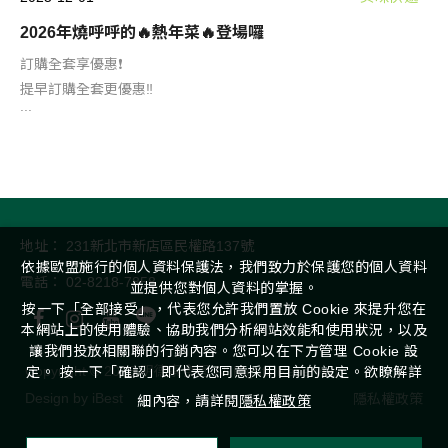
2026年燒呼呼的🔥熱年菜🔥登場囉
訂購全套享優惠❗️
提早訂購全套更優惠‼
...
地址：
231新北市新店區民權路137號
依據歐盟施行的個人資料保護法，我們致力於保護您的個人資料
電話：
02-8218-7858
並提供您對個人資料的掌握。
按一下「全部接受」，代表您允許我們置放 Cookie 來提升您在
本網站上的使用體驗、協助我們分析網站效能和使用狀況，以及
讓我們投放相關聯的行銷內容。您可以在下方管理 Cookie 設
Copyright ©
2026
明德素食園
All Rights Reserved.
定。 按一下「確認」即代表您同意採用目前的設定。欲瞭解詳
Design
by
iBest
隱私權政策
細內容，請詳閱
隱私權政策