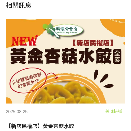
相關訊息
2025-08-25
20
遞
美味快遞
【新店民權店】黃金杏菇水餃
2