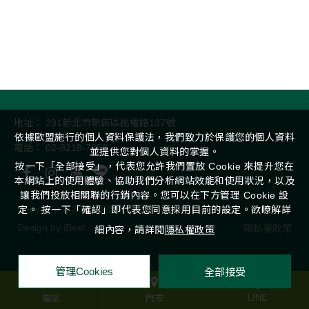
地址：
231新北市新店區民權路137號
依據歐盟施行的個人資料保護法，我們致力於保護您的個人資料
電話：
02-8218-7858
並提供您對個人資料的掌握。
按一下「全部接受」，代表您允許我們置放 Cookie 來提升您在
本網站上的使用體驗、協助我們分析網站效能和使用狀況，以及
讓我們投放相關聯的行銷內容。您可以在下方管理 Cookie 設
Copyright ©
2026
明德素食園
All Rights Reserved.
定。 按一下「確認」即代表您同意採用目前的設定。欲瞭解詳
Design
by
iBest
隱私權政策
細內容，請詳閱
隱私權政策
全部接受
管理Cookies
LINE
電話
門市